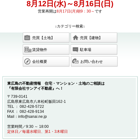
8月12日(水)～8月16日(日)
営業再開は
8月17日(月)朝9：30～
です
↓カテゴリー検索↓
売買【土地】
売買【建物】
賃貸物件
駐車場
会社概要
お問い合わせ
東広島の不動産情報 住宅・マンション・土地のご相談は
『有限会社サンアイ不動産』へ！
〒739-0141
広島県東広島市八本松町飯田162-1
TEL ： 082-428-5722
FAX ： 082-428-9134
Mail：info@sanai.ne.jp
営業時間／9:30 ～ 18:00
定休日／毎週水曜日、第1・3木曜日